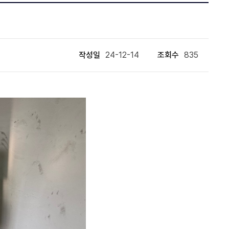
작성일
24-12-14
조회수
835